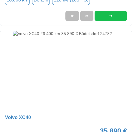
➜
★
➦
Volvo XC40
35.890 €