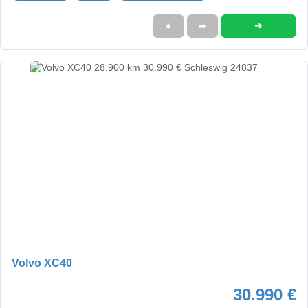
➜
★
➦
Volvo XC40
30.990 €