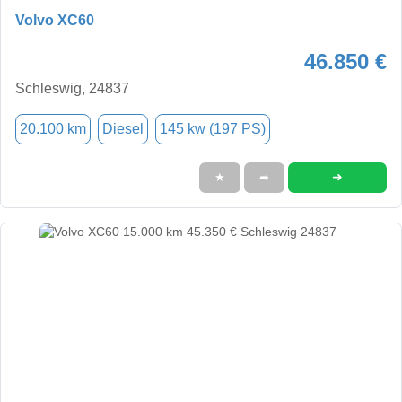
Volvo XC60
46.850 €
Schleswig, 24837
20.100 km
Diesel
145 kw (197 PS)
➜
★
➦