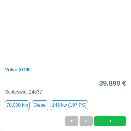
Volvo XC60
39.890 €
Schleswig, 24837
70.000 km
Diesel
145 kw (197 PS)
➜
★
➦