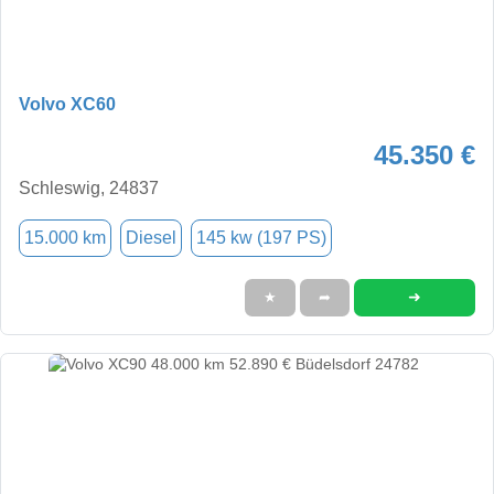
Volvo XC60
45.350 €
Schleswig, 24837
15.000 km
Diesel
145 kw (197 PS)
➜
★
➦