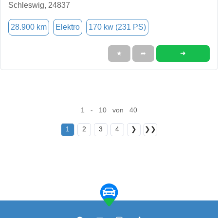
Schleswig, 24837
28.900 km
Elektro
170 kw (231 PS)
➜
★
➦
1 - 10 von 40
1
2
3
4
❯
❯❯