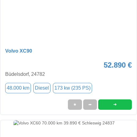
Volvo XC90
52.890 €
Büdelsdorf, 24782
48.000 km
Diesel
173 kw (235 PS)
➜
★
➦