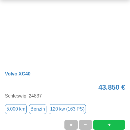
Volvo XC40
43.850 €
Schleswig, 24837
5.000 km
Benzin
120 kw (163 PS)
➜
★
➦