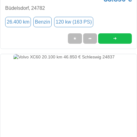
Büdelsdorf, 24782
26.400 km
Benzin
120 kw (163 PS)
➜
★
➦