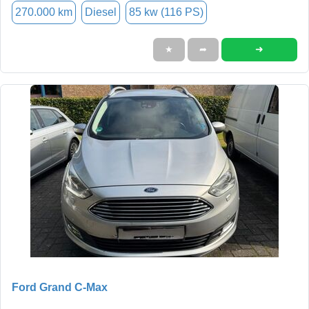
270.000 km
Diesel
85 kw (116 PS)
➜
★
➦
Ford Grand C-Max