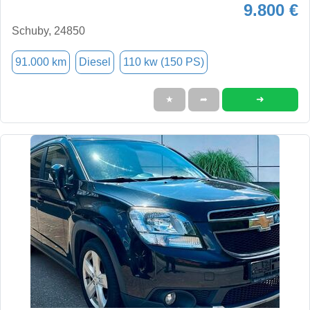
9.800 €
Schuby, 24850
91.000 km
Diesel
110 kw (150 PS)
➜
★
➦