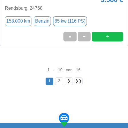
Rendsburg, 24768
158.000 km
Benzin
85 kw (116 PS)
➜
★
➦
1 - 10 von 16
1
2
❯
❯❯