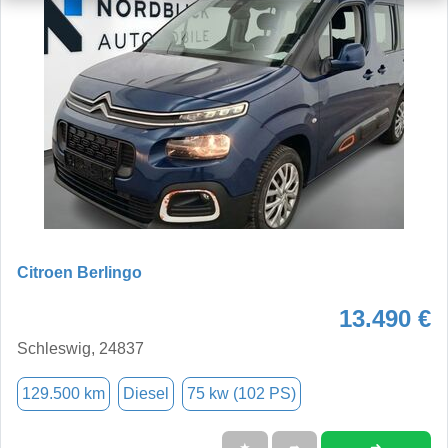
Citroen Berlingo
13.490 €
Schleswig, 24837
129.500 km
Diesel
75 kw (102 PS)
➜
★
➦