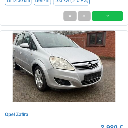
184.430 km
Benzin
103 kw (140 PS)
➜
★
➦
Opel Zafira
3.980 €