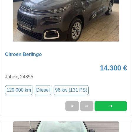
Citroen Berlingo
14.300 €
Jübek, 24855
129.000 km
Diesel
96 kw (131 PS)
➜
★
➦