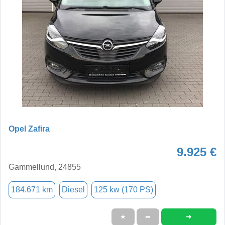
Opel Zafira
9.925 €
Gammellund, 24855
184.671 km
Diesel
125 kw (170 PS)
➜
★
➦