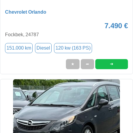
Chevrolet Orlando
7.490 €
Fockbek, 24787
151.000 km
Diesel
120 kw (163 PS)
➜
★
➦