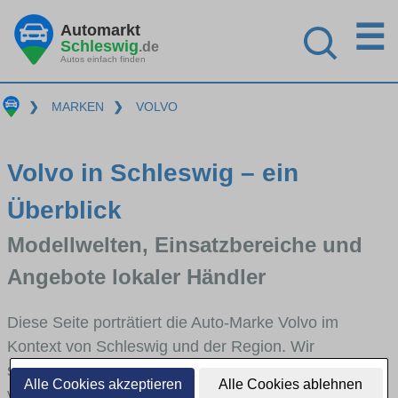
☰
Automarkt
Schleswig
.de
Autos einfach finden
❯
MARKEN
❯
VOLVO
Volvo in Schleswig – ein
Überblick
Modellwelten, Einsatzbereiche und
Angebote lokaler Händler
Diese Seite porträtiert die Auto-Marke Volvo im
Kontext von Schleswig und der Region. Wir
skizzieren, in welchen Fahrzeugklassen Volvo stark
Alle Cookies akzeptieren
Alle Cookies ablehnen
vertreten ist, welche Modellreihen häufig im Stadt-