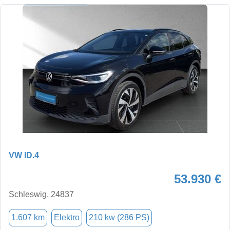
VW ID.4
53.930 €
Schleswig, 24837
1.607 km
Elektro
210 kw (286 PS)