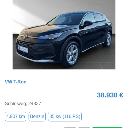
VW T-Roc
38.930 €
Schleswig, 24837
4.907 km
Benzin
85 kw (116 PS)