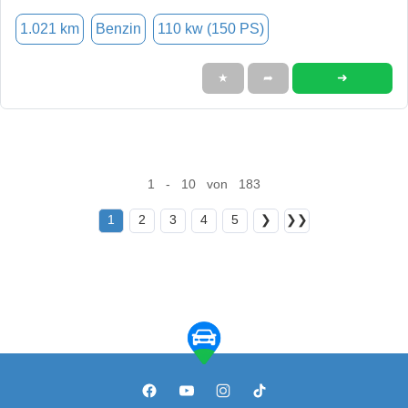
1.021 km
Benzin
110 kw (150 PS)
➜
★
➦
1 - 10 von 183
1
2
3
4
5
❯
❯❯