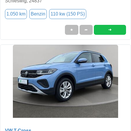
Schleswig, 24837
1.050 km
Benzin
110 kw (150 PS)
➜
★
➦
VW T-Cross