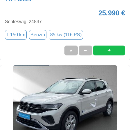
25.990 €
Schleswig, 24837
1.150 km
Benzin
85 kw (116 PS)
➜
★
➦