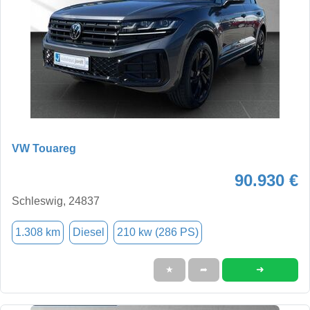
VW Touareg
90.930 €
Schleswig, 24837
1.308 km
Diesel
210 kw (286 PS)
➜
★
➦