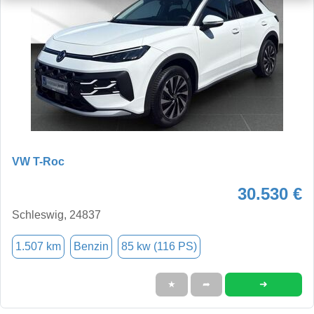
VW T-Roc
30.530 €
Schleswig, 24837
1.507 km
Benzin
85 kw (116 PS)
➜
★
➦