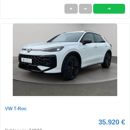
➜
★
➦
VW T-Roc
35.920 €