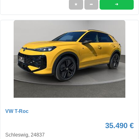
➜
★
➦
VW T-Roc
35.490 €
Schleswig, 24837