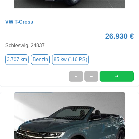
VW T-Cross
26.930 €
Schleswig, 24837
3.707 km
Benzin
85 kw (116 PS)
➜
★
➦