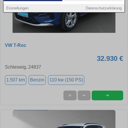
Einstellungen
Datenschutzerklärung
VW T-Roc
32.930 €
Schleswig, 24837
1.507 km
Benzin
110 kw (150 PS)
➜
★
➦