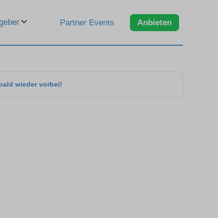
geber
Partner Events
Anbieten
bald wieder vorbei!