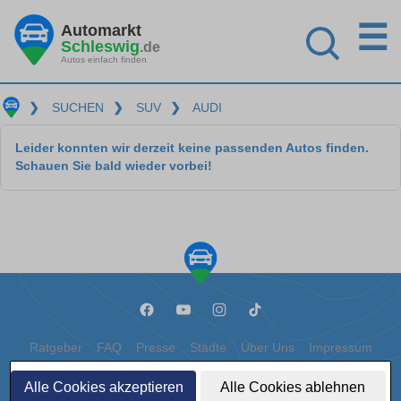
☰
Automarkt
Schleswig
.de
Autos einfach finden
❯
SUCHEN
❯
SUV
❯
AUDI
Leider konnten wir derzeit keine passenden Autos finden.
Schauen Sie bald wieder vorbei!
Ratgeber
FAQ
Presse
Städte
Über Uns
Impressum
Datenschutz
Cookies
Alle Cookies akzeptieren
Alle Cookies ablehnen