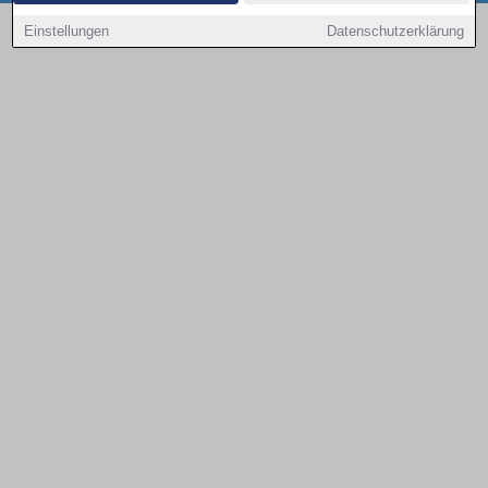
Copyright © 2000 - 2026 | 1A Infosysteme GmbH | Content by: 1a-sites-autos
Einstellungen
Datenschutzerklärung
08.08.2026