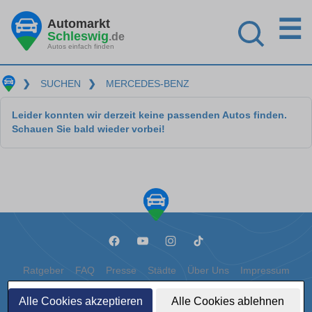
☰
Automarkt
Schleswig
.de
Autos einfach finden
❯
SUCHEN
❯
MERCEDES-BENZ
Leider konnten wir derzeit keine passenden Autos finden.
Schauen Sie bald wieder vorbei!
Ratgeber
FAQ
Presse
Städte
Über Uns
Impressum
Datenschutz
Cookies
Alle Cookies akzeptieren
Alle Cookies ablehnen