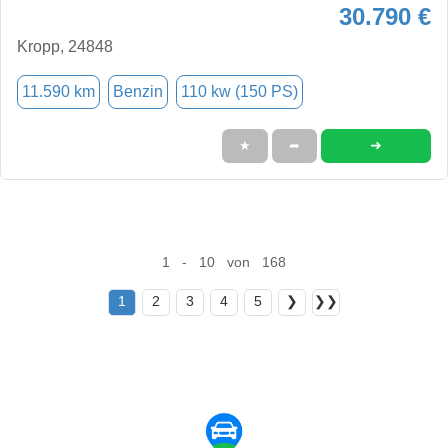
30.790 €
Kropp, 24848
11.590 km
Benzin
110 kw (150 PS)
➜
★
➦
1 - 10 von 168
1
2
3
4
5
❯
❯❯