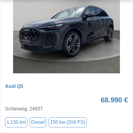
Audi Q5
68.990 €
Schleswig, 24837
1.150 km
Diesel
150 kw (204 PS)