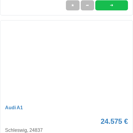
➜
★
➦
Audi A1
24.575 €
Schleswig, 24837