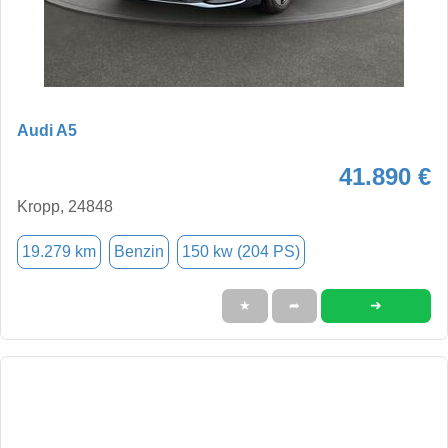
Audi A5
41.890 €
Kropp, 24848
19.279 km
Benzin
150 kw (204 PS)
➜
★
➦