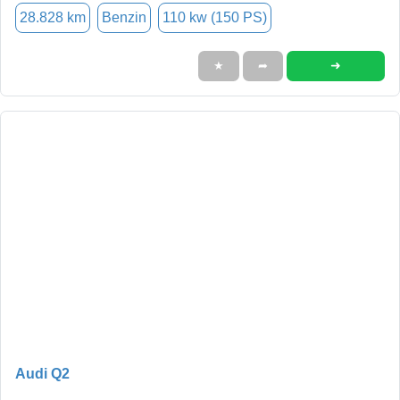
28.828 km
Benzin
110 kw (150 PS)
➜
★
➦
Audi Q2