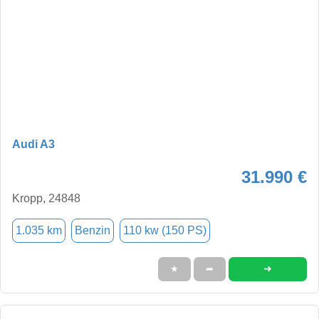
Audi A3
31.990 €
Kropp, 24848
1.035 km
Benzin
110 kw (150 PS)
➜
★
➦