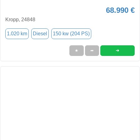
68.990 €
Kropp, 24848
1.020 km
Diesel
150 kw (204 PS)
➜
★
➦