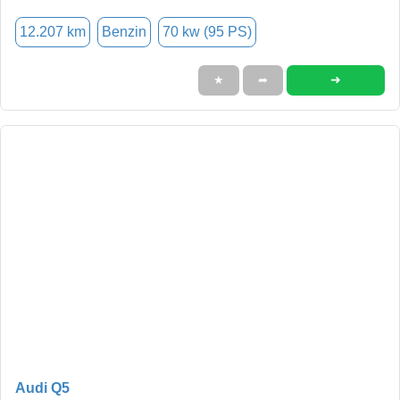
12.207 km
Benzin
70 kw (95 PS)
➜
★
➦
Audi Q5