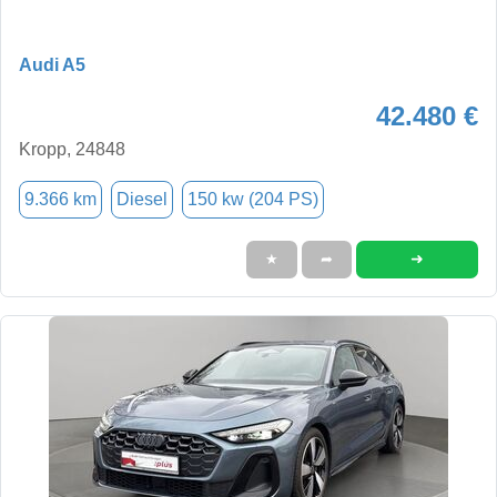
Audi A5
42.480 €
Kropp, 24848
9.366 km
Diesel
150 kw (204 PS)
➜
★
➦