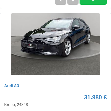
➜
★
➦
Audi A3
31.980 €
Kropp, 24848