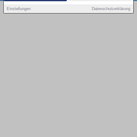
Copyright © 2000 - 2026 | 1A Infosysteme GmbH | Content by: 1a-sites-autos
Einstellungen
Datenschutzerklärung
08.08.2026