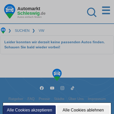
☰
Automarkt
Schleswig
.de
Autos einfach finden
❯
SUCHEN
❯
VW
Leider konnten wir derzeit keine passenden Autos finden.
Schauen Sie bald wieder vorbei!
Ratgeber
FAQ
Presse
Städte
Über Uns
Impressum
Datenschutz
Cookies
Alle Cookies akzeptieren
Alle Cookies ablehnen