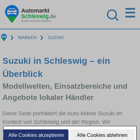
☰
Automarkt
Schleswig
.de
Autos einfach finden
❯
MARKEN
❯
SUZUKI
Suzuki in Schleswig – ein
Überblick
Modellwelten, Einsatzbereiche und
Angebote lokaler Händler
Diese Seite porträtiert die Auto-Marke Suzuki im
Kontext von Schleswig und der Region. Wir
skizzieren, in welchen Fahrzeugklassen Suzuki stark
Alle Cookies akzeptieren
Alle Cookies ablehnen
vertreten ist, welche Modellreihen häufig im Stadt-