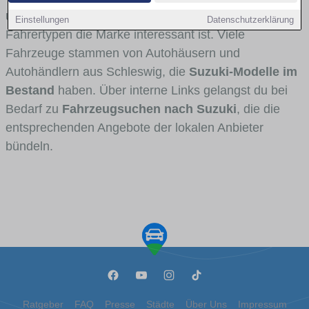
und Umlandverkehr zu sehen sind und für welche
Einstellungen
Datenschutzerklärung
Fahrertypen die Marke interessant ist. Viele
Fahrzeuge stammen von Autohäusern und
Autohändlern aus Schleswig, die
Suzuki-Modelle im
Bestand
haben. Über interne Links gelangst du bei
Bedarf zu
Fahrzeugsuchen nach Suzuki
, die die
entsprechenden Angebote der lokalen Anbieter
bündeln.
Ratgeber
FAQ
Presse
Städte
Über Uns
Impressum