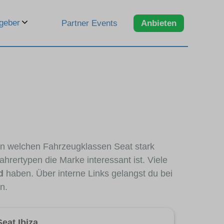
geber
Partner Events
Anbieten
 in welchen Fahrzeugklassen Seat stark
hrertypen die Marke interessant ist. Viele
d
haben. Über interne Links gelangst du bei
n.
Seat Ibiza