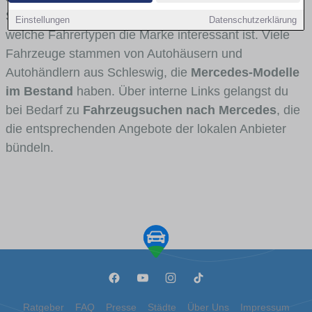
Stadt- und Umlandverkehr zu sehen sind und für
Einstellungen
Datenschutzerklärung
welche Fahrertypen die Marke interessant ist. Viele
Fahrzeuge stammen von Autohäusern und
Autohändlern aus Schleswig, die
Mercedes-Modelle
im Bestand
haben. Über interne Links gelangst du
bei Bedarf zu
Fahrzeugsuchen nach Mercedes
, die
die entsprechenden Angebote der lokalen Anbieter
bündeln.
Ratgeber
FAQ
Presse
Städte
Über Uns
Impressum