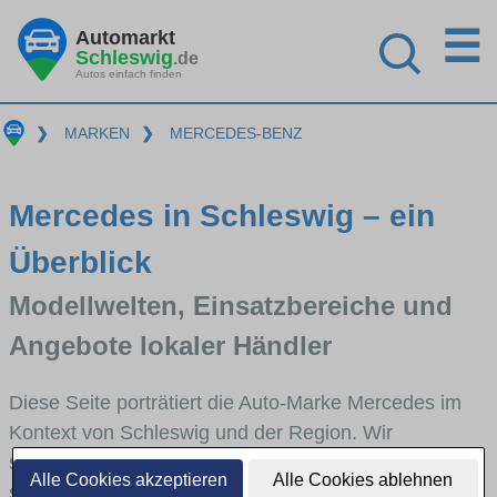
☰
Automarkt
Schleswig
.de
Autos einfach finden
❯
MARKEN
❯
MERCEDES-BENZ
Mercedes in Schleswig – ein
Überblick
Modellwelten, Einsatzbereiche und
Angebote lokaler Händler
Diese Seite porträtiert die Auto-Marke Mercedes im
Kontext von Schleswig und der Region. Wir
skizzieren, in welchen Fahrzeugklassen Mercedes
Alle Cookies akzeptieren
Alle Cookies ablehnen
stark vertreten ist, welche Modellreihen häufig im