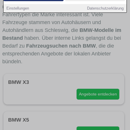
und Umlandverkehr zu sehen sind und für welche
Einstellungen
Datenschutzerklärung
Fahrertypen die Marke interessant ist. Viele
Fahrzeuge stammen von Autohäusern und
Autohändlern aus Schleswig, die
BMW-Modelle im
Bestand
haben. Über interne Links gelangst du bei
Bedarf zu
Fahrzeugsuchen nach BMW
, die die
entsprechenden Angebote der lokalen Anbieter
bündeln.
BMW X3
Angebote entdecken
BMW X5