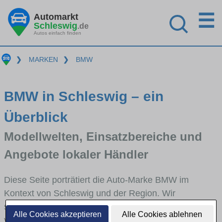
☰
Automarkt
Schleswig
.de
Autos einfach finden
❯
MARKEN
❯
BMW
BMW in Schleswig – ein
Überblick
Modellwelten, Einsatzbereiche und
Angebote lokaler Händler
Diese Seite porträtiert die Auto-Marke BMW im
Kontext von Schleswig und der Region. Wir
skizzieren, in welchen Fahrzeugklassen BMW stark
Alle Cookies akzeptieren
Alle Cookies ablehnen
vertreten ist, welche Modellreihen häufig im Stadt-