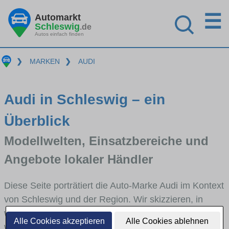
☰
Automarkt
Schleswig
.de
Autos einfach finden
❯
MARKEN
❯
AUDI
Audi in Schleswig – ein
Überblick
Modellwelten, Einsatzbereiche und
Angebote lokaler Händler
Diese Seite porträtiert die Auto-Marke Audi im Kontext
von Schleswig und der Region. Wir skizzieren, in
welchen Fahrzeugklassen Audi stark vertreten ist,
Alle Cookies akzeptieren
Alle Cookies ablehnen
welche Modellreihen häufig im Stadt- und