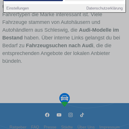
Umlandverkehr zu sehen sind und für welche
Einstellungen
Datenschutzerklärung
Fahrertypen die Marke interessant ist. Viele
Fahrzeuge stammen von Autohäusern und
Autohändlern aus Schleswig, die
Audi-Modelle im
Bestand
haben. Über interne Links gelangst du bei
Bedarf zu
Fahrzeugsuchen nach Audi
, die die
entsprechenden Angebote der lokalen Anbieter
bündeln.
Ratgeber
FAQ
Presse
Städte
Über Uns
Impressum