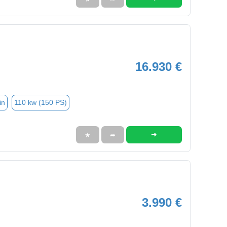
16.930 €
in
110 kw (150 PS)
➜
★
➦
3.990 €