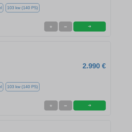
l
103 kw (140 PS)
➜
★
➦
2.990 €
l
103 kw (140 PS)
➜
★
➦