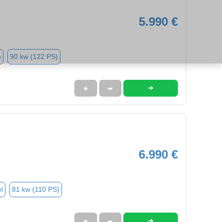
5.990 €
n
90 kw (122 PS)
➜
★
➦
6.990 €
l
81 kw (110 PS)
➜
★
➦