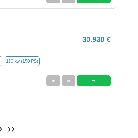
30.930 €
n
110 kw (150 PS)
➜
★
➦
❯
❯❯