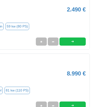
2.490 €
in
59 kw (80 PS)
➜
★
➦
8.990 €
l
81 kw (110 PS)
➜
★
➦