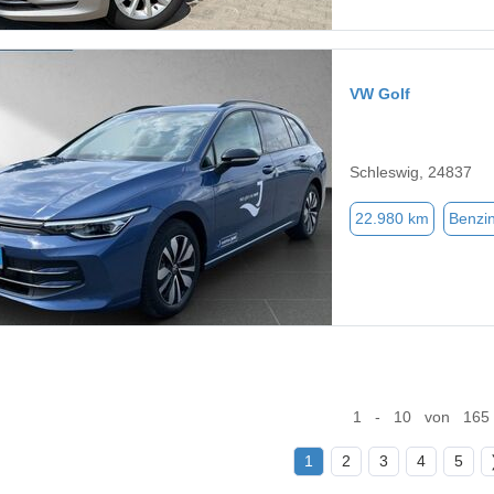
VW Golf
Schleswig, 24837
22.980 km
Benzi
1 - 10 von 165
1
2
3
4
5