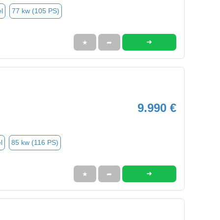
l
77 kw (105 PS)
➜
★
➦
9.990 €
l
85 kw (116 PS)
➜
★
➦