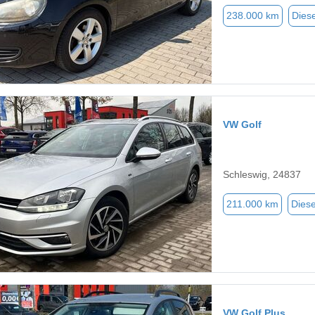
238.000 km
Diese
VW Golf
Schleswig, 24837
211.000 km
Diese
VW Golf Plus