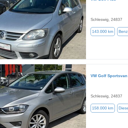
Schleswig, 24837
143.000 km
Benz
VW Golf Sportsvan
Schleswig, 24837
158.000 km
Diese