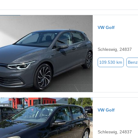
VW Golf
Schleswig, 24837
109.530 km
Benz
VW Golf
Schleswig, 24837