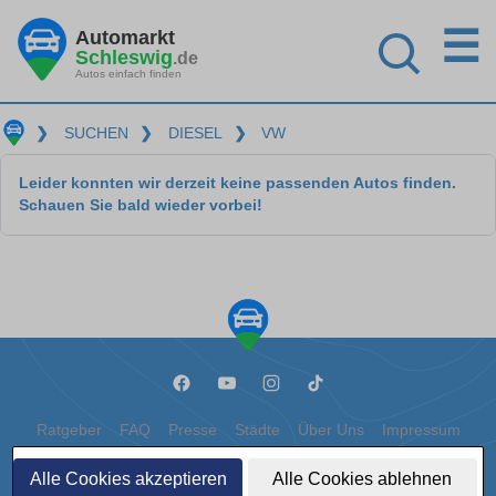
☰
Automarkt
Schleswig
.de
Autos einfach finden
❯
SUCHEN
❯
DIESEL
❯
VW
Leider konnten wir derzeit keine passenden Autos finden.
Schauen Sie bald wieder vorbei!
Ratgeber
FAQ
Presse
Städte
Über Uns
Impressum
Datenschutz
Cookies
Alle Cookies akzeptieren
Alle Cookies ablehnen