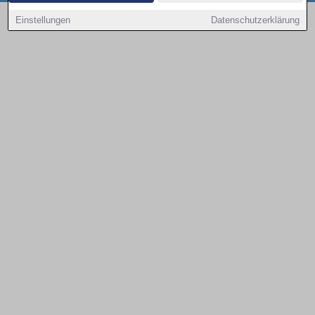
Copyright © 2000 - 2026 | 1A Infosysteme GmbH | Content by: 1a-sites-autos
Einstellungen
Datenschutzerklärung
09.08.2026