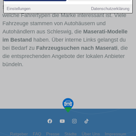
Stadt- und Umlandverkehr zu sehen sind und für
Einstellungen
Datenschutzerklärung
welche Fahrertypen die Marke interessant ist. Viele
Fahrzeuge stammen von Autohäusern und
Autohändlern aus Schleswig, die
Maserati-Modelle
im Bestand
haben. Über interne Links gelangst du
bei Bedarf zu
Fahrzeugsuchen nach Maserati
, die
die entsprechenden Angebote der lokalen Anbieter
bündeln.
Ratgeber
FAQ
Presse
Städte
Über Uns
Impressum