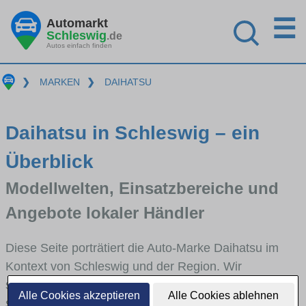
☰
Automarkt
Schleswig
.de
Autos einfach finden
❯
MARKEN
❯
DAIHATSU
Daihatsu in Schleswig – ein
Überblick
Modellwelten, Einsatzbereiche und
Angebote lokaler Händler
Diese Seite porträtiert die Auto-Marke Daihatsu im
Kontext von Schleswig und der Region. Wir
skizzieren, in welchen Fahrzeugklassen Daihatsu
Alle Cookies akzeptieren
Alle Cookies ablehnen
stark vertreten ist, welche Modellreihen häufig im