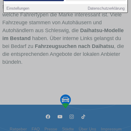
Stadt- und Umlandverkehr zu sehen sind und für
Einstellungen
Datenschutzerklärung
welche Fahrertypen die Marke interessant ist. Viele
Fahrzeuge stammen von Autohäusern und
Autohändlern aus Schleswig, die
Daihatsu-Modelle
im Bestand
haben. Über interne Links gelangst du
bei Bedarf zu
Fahrzeugsuchen nach Daihatsu
, die
die entsprechenden Angebote der lokalen Anbieter
bündeln.
Ratgeber
FAQ
Presse
Städte
Über Uns
Impressum