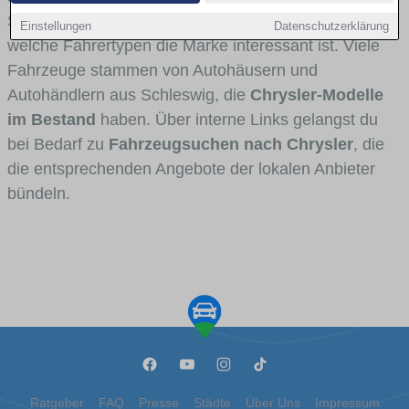
Stadt- und Umlandverkehr zu sehen sind und für
Einstellungen
Datenschutzerklärung
welche Fahrertypen die Marke interessant ist. Viele
Fahrzeuge stammen von Autohäusern und
Autohändlern aus Schleswig, die
Chrysler-Modelle
im Bestand
haben. Über interne Links gelangst du
bei Bedarf zu
Fahrzeugsuchen nach Chrysler
, die
die entsprechenden Angebote der lokalen Anbieter
bündeln.
Ratgeber
FAQ
Presse
Städte
Über Uns
Impressum