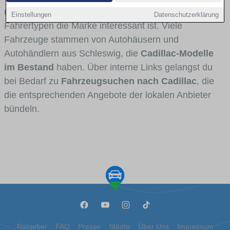
und Umlandverkehr zu sehen sind und für welche
Einstellungen
Datenschutzerklärung
Fahrertypen die Marke interessant ist. Viele
Fahrzeuge stammen von Autohäusern und
Autohändlern aus Schleswig, die
Cadillac-Modelle
im Bestand
haben. Über interne Links gelangst du
bei Bedarf zu
Fahrzeugsuchen nach Cadillac
, die
die entsprechenden Angebote der lokalen Anbieter
bündeln.
Ratgeber
FAQ
Presse
Städte
Über Uns
Impressum