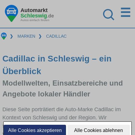
☰
Automarkt
Schleswig
.de
Autos einfach finden
❯
MARKEN
❯
CADILLAC
Cadillac in Schleswig – ein
Überblick
Modellwelten, Einsatzbereiche und
Angebote lokaler Händler
Diese Seite porträtiert die Auto-Marke Cadillac im
Kontext von Schleswig und der Region. Wir
skizzieren, in welchen Fahrzeugklassen Cadillac stark
Alle Cookies akzeptieren
Alle Cookies ablehnen
vertreten ist, welche Modellreihen häufig im Stadt-