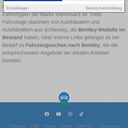
und Umlandverkehr zu sehen sind und für welche
Einstellungen
Datenschutzerklärung
Fahrertypen die Marke interessant ist. Viele
Fahrzeuge stammen von Autohäusern und
Autohändlern aus Schleswig, die
Bentley-Modelle im
Bestand
haben. Über interne Links gelangst du bei
Bedarf zu
Fahrzeugsuchen nach Bentley
, die die
entsprechenden Angebote der lokalen Anbieter
bündeln.
Ratgeber
FAQ
Presse
Städte
Über Uns
Impressum