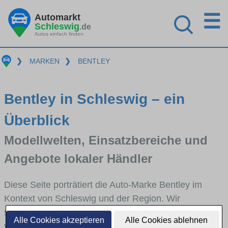
☰
Automarkt
Schleswig
.de
Autos einfach finden
❯
MARKEN
❯
BENTLEY
Bentley in Schleswig – ein
Überblick
Modellwelten, Einsatzbereiche und
Angebote lokaler Händler
Diese Seite porträtiert die Auto-Marke Bentley im
Kontext von Schleswig und der Region. Wir
skizzieren, in welchen Fahrzeugklassen Bentley stark
Alle Cookies akzeptieren
Alle Cookies ablehnen
vertreten ist, welche Modellreihen häufig im Stadt-