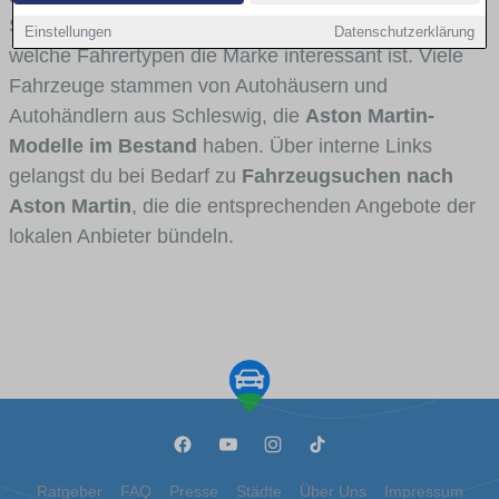
Stadt- und Umlandverkehr zu sehen sind und für
Einstellungen
Datenschutzerklärung
welche Fahrertypen die Marke interessant ist. Viele
Fahrzeuge stammen von Autohäusern und
Autohändlern aus Schleswig, die
Aston Martin-
Modelle im Bestand
haben. Über interne Links
gelangst du bei Bedarf zu
Fahrzeugsuchen nach
Aston Martin
, die die entsprechenden Angebote der
lokalen Anbieter bündeln.
Ratgeber
FAQ
Presse
Städte
Über Uns
Impressum