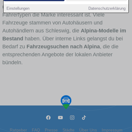
und Umlandverkehr zu sehen sind und für welche
Einstellungen
Datenschutzerklärung
Fahrertypen die Marke interessant ist. Viele
Fahrzeuge stammen von Autohäusern und
Autohändlern aus Schleswig, die
Alpina-Modelle im
Bestand
haben. Über interne Links gelangst du bei
Bedarf zu
Fahrzeugsuchen nach Alpina
, die die
entsprechenden Angebote der lokalen Anbieter
bündeln.
Ratgeber
FAQ
Presse
Städte
Über Uns
Impressum