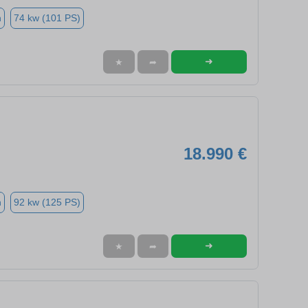
n
74 kw (101 PS)
➜
★
➦
18.990 €
n
92 kw (125 PS)
➜
★
➦