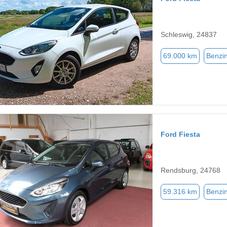
Schleswig, 24837
69.000 km
Benzi
Ford Fiesta
Rendsburg, 24768
59.316 km
Benzi