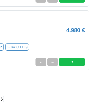
4.980 €
in
52 kw (71 PS)
➜
★
➦
❯❯