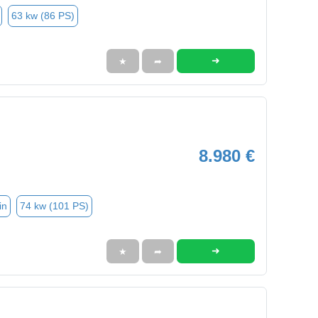
63 kw (86 PS)
➜
★
➦
8.980 €
in
74 kw (101 PS)
➜
★
➦