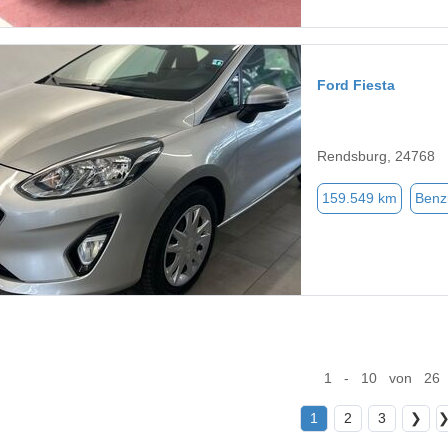
Ford Fiesta
Rendsburg, 24768
159.549 km
Benz
1 - 10 von 26
1
2
3
❯