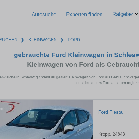
Ratgeber
Autosuche
Experten finden
SUCHEN
❯
KLEINWAGEN
❯
FORD
gebrauchte Ford Kleinwagen in Schles
Kleinwagen von Ford als Gebrauc
ord-Suche in Schleswig findest du gezielt Kleinwagen von Ford als Gebrauchtwage
des Herstellers Ford aus dem region
Ford Fiesta
Kropp, 24848