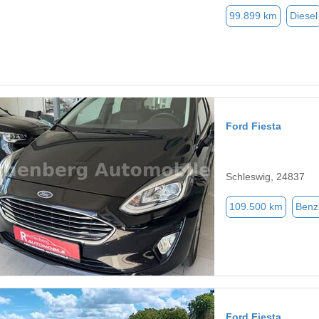
99.899 km
Diesel
Ford Fiesta
Schleswig, 24837
109.500 km
Benz
Ford Fiesta