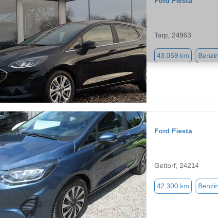
Ford Fiesta
Tarp, 24963
43.059 km
Benzi
Ford Fiesta
Gettorf, 24214
42.300 km
Benzi