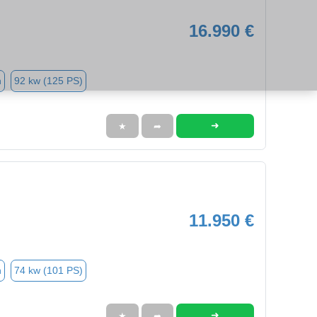
16.990 €
n
92 kw (125 PS)
➜
★
➦
11.950 €
n
74 kw (101 PS)
➜
★
➦