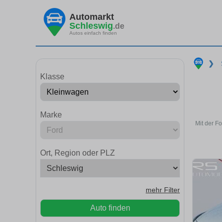
Automarkt
Schleswig
.de
Autos einfach finden
❯
Klasse
Marke
Mit der F
Ort, Region oder PLZ
mehr Filter
Auto finden