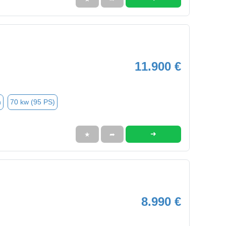
11.900 €
n
70 kw (95 PS)
➜
★
➦
8.990 €