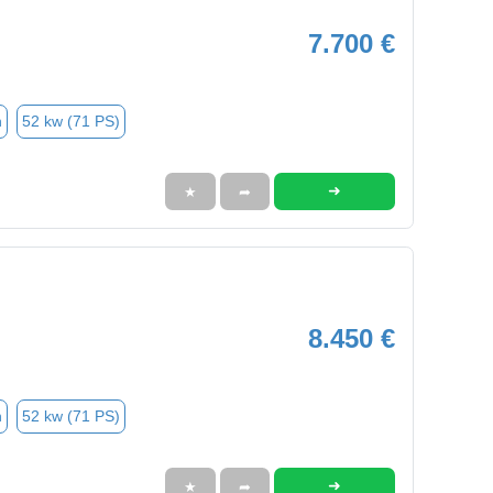
7.700 €
n
52 kw (71 PS)
➜
★
➦
8.450 €
n
52 kw (71 PS)
➜
★
➦