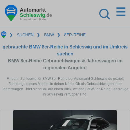
☰
Automarkt
Schleswig
.de
Autos einfach finden
❯
SUCHEN
❯
BMW
❯
8ER-REIHE
gebrauchte BMW 8er-Reihe in Schleswig und im Umkreis
suchen
BMW 8er-Reihe Gebrauchtwagen & Jahreswagen im
regionalen Angebot
Finde in Schleswig für BMW 8er-Reihe bei Automarkt-Schleswig.de gezielt
Fahrzeuge dieses Models in deiner Nähe. Ob als Gebrauchtwagen oder
Jahreswagen - hier siehst du auf einen Blick, welche BMW 8er-Reihe Fahrzeuge
in Schleswig verfügbar sind.