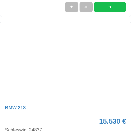
➜
★
➦
BMW 218
15.530 €
Schleswig, 24837