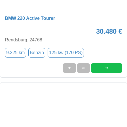
BMW 220 Active Tourer
30.480 €
Rendsburg, 24768
9.225 km
Benzin
125 kw (170 PS)
➜
★
➦