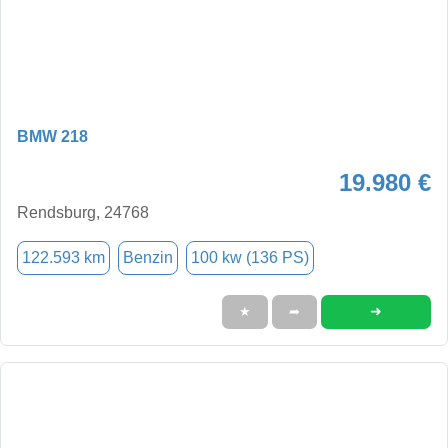
BMW 218
19.980 €
Rendsburg, 24768
122.593 km
Benzin
100 kw (136 PS)
➜
★
➦