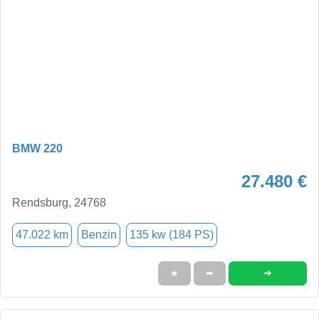
BMW 220
27.480 €
Rendsburg, 24768
47.022 km
Benzin
135 kw (184 PS)
➜
★
➦