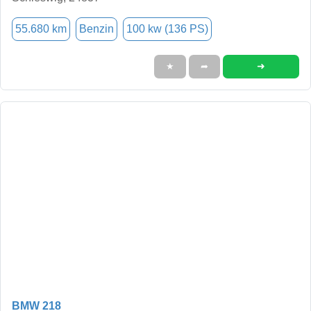
55.680 km
Benzin
100 kw (136 PS)
➜
★
➦
BMW 218