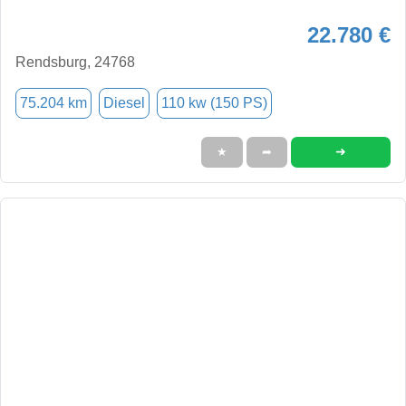
22.780 €
Rendsburg, 24768
75.204 km
Diesel
110 kw (150 PS)
➜
★
➦