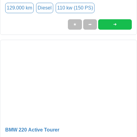
129.000 km
Diesel
110 kw (150 PS)
➜
★
➦
BMW 220 Active Tourer