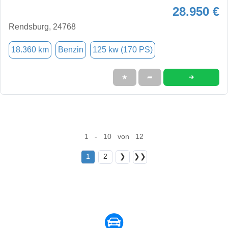
28.950 €
Rendsburg, 24768
18.360 km
Benzin
125 kw (170 PS)
➜
★
➦
1 - 10 von 12
1
2
❯
❯❯