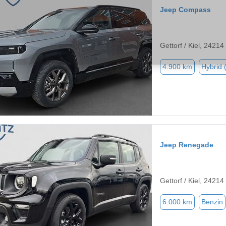
Jeep Compass
Gettorf / Kiel, 24214
4.900 km
Hybrid 
Jeep Renegade
Gettorf / Kiel, 24214
6.000 km
Benzin