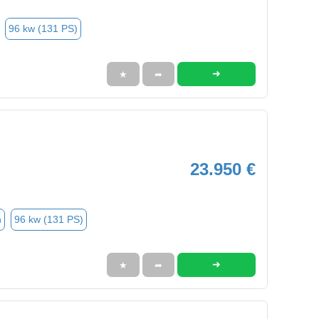
96 kw (131 PS)
➜
★
➦
23.950 €
n
96 kw (131 PS)
➜
★
➦