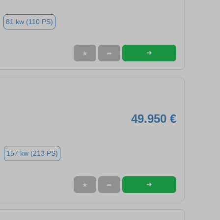
81 kw (110 PS)
➜
★
➦
49.950 €
157 kw (213 PS)
➜
★
➦