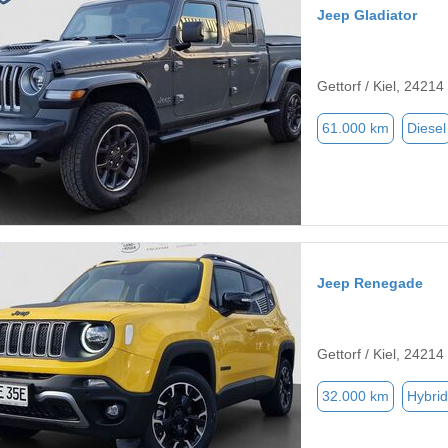
Jeep Gladiator
Gettorf / Kiel, 24214
61.000 km
Diesel
Jeep Renegade
Gettorf / Kiel, 24214
32.000 km
Hybrid