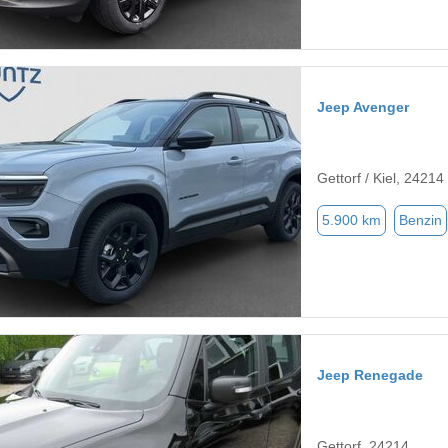
Jeep Avenger
Gettorf / Kiel, 24214
5.900 km
Benzin
Jeep Renegade
Gettorf, 24214