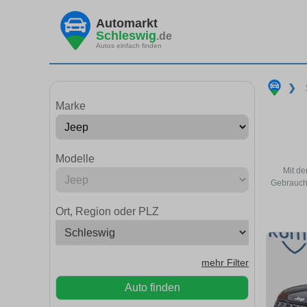
Automarkt
Schleswig
.de
Autos einfach finden
❯
Marke
Modelle
Mit de
Gebraucht
Ort, Region oder PLZ
mehr Filter
Auto finden