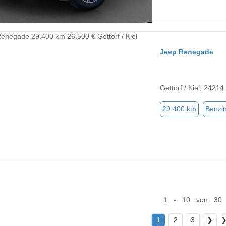
Jeep Renegade
Gettorf / Kiel, 24214
29.400 km
Benzi
1 - 10 von 30
1
2
3
❯