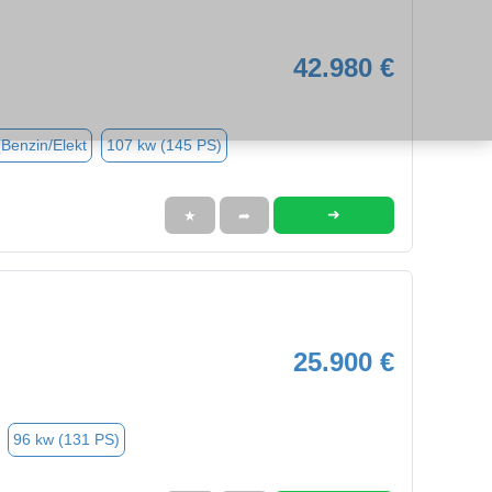
42.980 €
(Benzin/Elekt
107 kw (145 PS)
➜
★
➦
25.900 €
96 kw (131 PS)