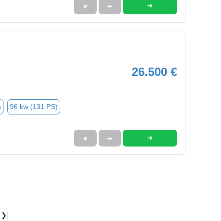
➜
★
➦
26.500 €
n
96 kw (131 PS)
➜
★
➦
❯❯