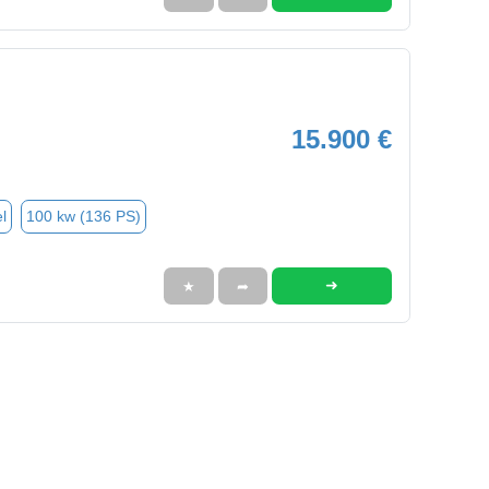
15.900 €
l
100 kw (136 PS)
➜
★
➦