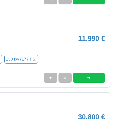
11.990 €
n
130 kw (177 PS)
➜
★
➦
30.800 €