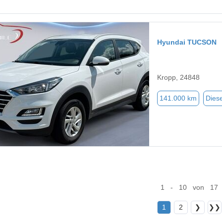
Hyundai TUCSON
Kropp, 24848
141.000 km
Diese
1 - 10 von 17
1
2
❯
❯❯