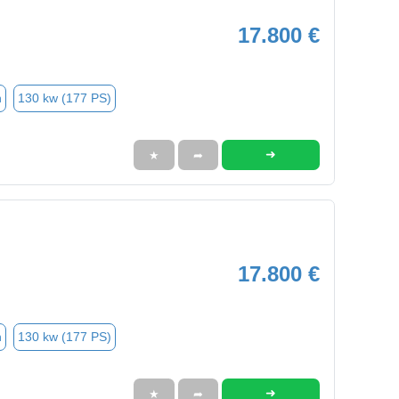
17.800 €
n
130 kw (177 PS)
➜
★
➦
17.800 €
n
130 kw (177 PS)
➜
★
➦