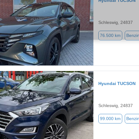
Hyundai TUCSON
Schleswig, 24837
76.500 km
Benzi
Hyundai TUCSON
Schleswig, 24837
99.000 km
Benzi