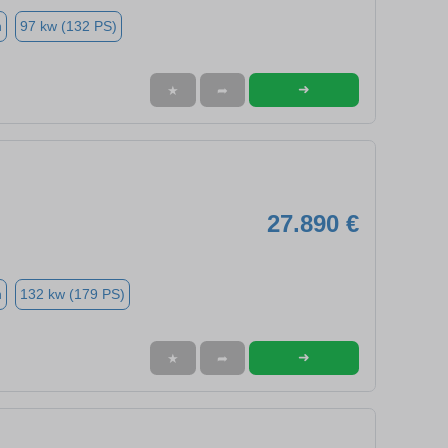
n
97 kw (132 PS)
➜
★
➦
27.890 €
n
132 kw (179 PS)
➜
★
➦