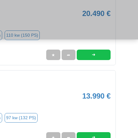
20.490 €
n
110 kw (150 PS)
➜
★
➦
13.990 €
n
97 kw (132 PS)
➜
★
➦