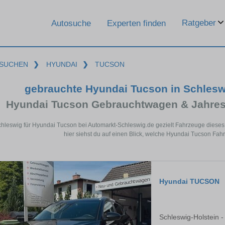
Ratgeber
Autosuche
Experten finden
SUCHEN
❯
HYUNDAI
❯
TUCSON
gebrauchte Hyundai Tucson in Schles
Hyundai Tucson Gebrauchtwagen & Jahres
chleswig für Hyundai Tucson bei Automarkt-Schleswig.de gezielt Fahrzeuge dies
hier siehst du auf einen Blick, welche Hyundai Tucson Fah
Hyundai TUCSON
Schleswig-Holstein -