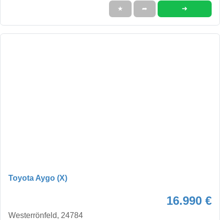
➜
★
➦
Toyota Aygo (X)
16.990 €
Westerrönfeld, 24784