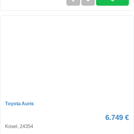
➜
★
➦
Toyota Auris
6.749 €
Kosel, 24354