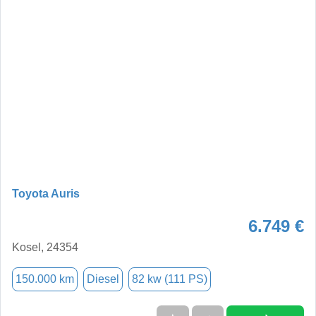
Toyota Auris
6.749 €
Kosel, 24354
150.000 km
Diesel
82 kw (111 PS)