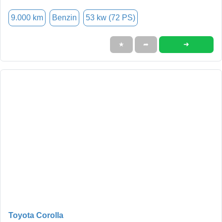
9.000 km
Benzin
53 kw (72 PS)
➜
★
➦
Toyota Corolla