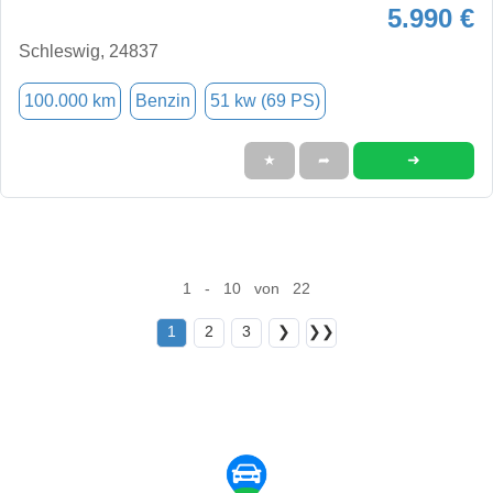
5.990 €
Schleswig, 24837
100.000 km
Benzin
51 kw (69 PS)
➜
★
➦
1 - 10 von 22
1
2
3
❯
❯❯