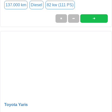
137.000 km
Diesel
82 kw (111 PS)
➜
★
➦
Toyota Yaris