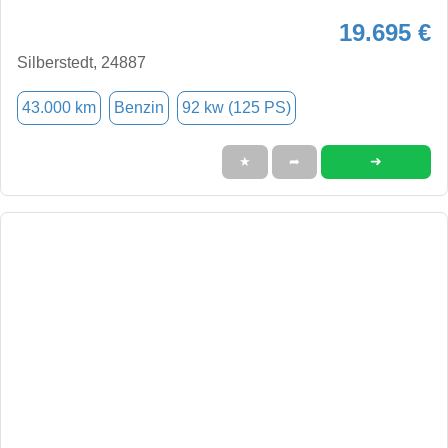
19.695 €
Silberstedt, 24887
43.000 km
Benzin
92 kw (125 PS)
➜
★
➦