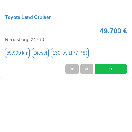
Toyota Land Cruiser
49.700 €
Rendsburg, 24768
55.900 km
Diesel
130 kw (177 PS)
➜
★
➦