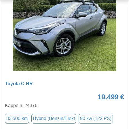
Toyota C-HR
19.499 €
Kappeln, 24376
33.500 km
Hybrid (Benzin/Elekt
90 kw (122 PS)