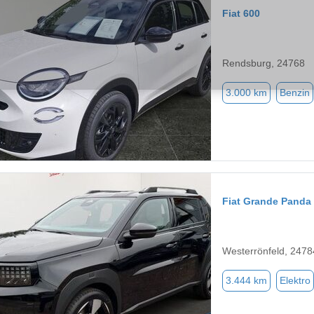
Fiat 600
Rendsburg, 24768
3.000 km
Benzin
Fiat Grande Panda
Westerrönfeld, 2478
3.444 km
Elektro