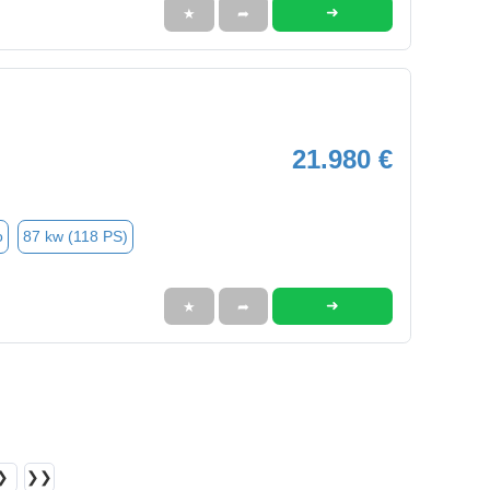
➜
★
➦
21.980 €
o
87 kw (118 PS)
➜
★
➦
❯
❯❯