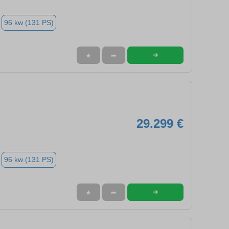
96 kw (131 PS)
➜
★
➦
29.299 €
96 kw (131 PS)
➜
★
➦