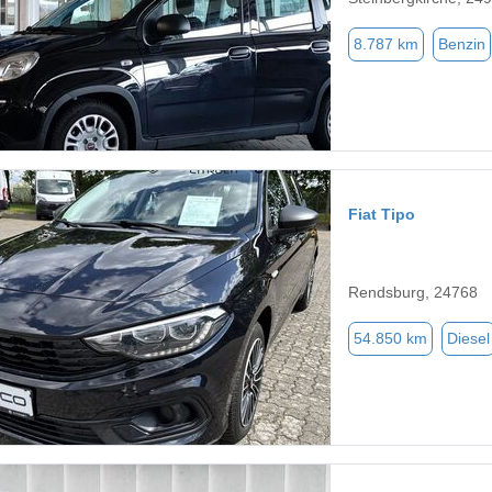
8.787 km
Benzin
Fiat Tipo
Rendsburg, 24768
54.850 km
Diesel