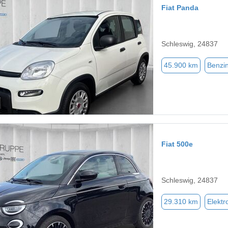
Fiat Panda
Schleswig, 24837
45.900 km
Benzi
Fiat 500e
Schleswig, 24837
29.310 km
Elektr