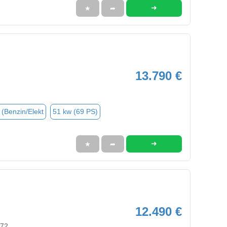
➜
★
➦
13.790 €
 (Benzin/Elekt
51 kw (69 PS)
➜
★
➦
12.490 €
972