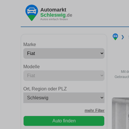
Automarkt
Schleswig
.de
Autos einfach finden
❯
Marke
Modelle
Mit d
Gebrauch
Ort, Region oder PLZ
mehr Filter
Auto finden