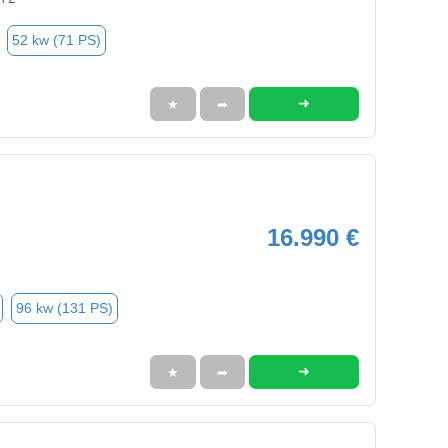
52 kw (71 PS)
➜
★
➦
16.990 €
96 kw (131 PS)
➜
★
➦