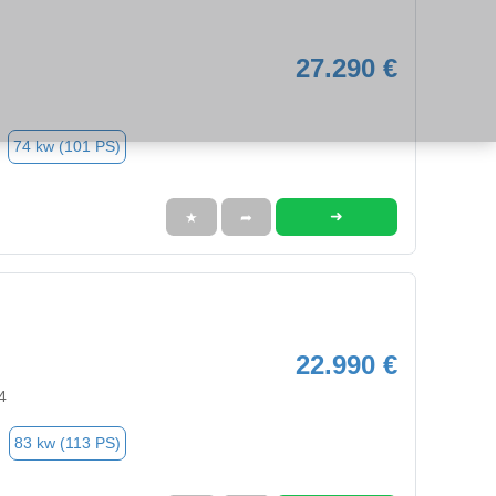
27.290 €
74 kw (101 PS)
➜
★
➦
22.990 €
4
83 kw (113 PS)