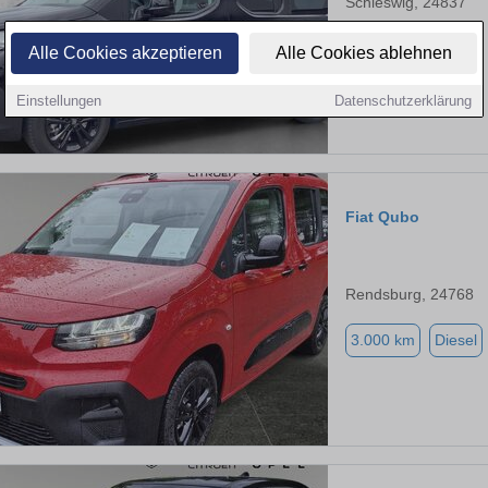
Schleswig, 24837
3.500 km
Diesel
Alle Cookies akzeptieren
Alle Cookies ablehnen
Einstellungen
Datenschutzerklärung
Fiat Qubo
Rendsburg, 24768
3.000 km
Diesel