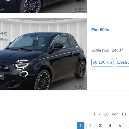
Fiat 500e
Schleswig, 24837
58.190 km
Elektr
1 - 10 von 61
1
2
3
4
5