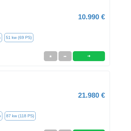
10.990 €
n
51 kw (69 PS)
➜
★
➦
21.980 €
o
87 kw (118 PS)