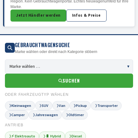
Region. Kein Gebrauchtwagenportal. Echtes Neuwagenumfeld für Ihre
Marke.
Jetzt Händler werden
Infos & Preise
GEBRAUCHTWAGENSUCHE
Marke wählen oder direkt nach Kategorie stöbern
SUCHEN
ODER FAHRZEUGTYP WÄHLEN
Kleinwagen
SUV
Van
Pickup
Transporter
❯
❯
❯
❯
❯
Camper
Jahreswagen
Oldtimer
❯
❯
❯
ANTRIEB
⚡ Elektroauto
🔋 Hybrid
Diesel
❯
❯
❯