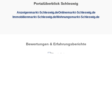
Portalüberblick Schleswig
Anzeigenmarkt-Schleswig.de
Onlinemarkt-Schleswig.de
Immobilienmarkt-Schleswig.de
Wohnungsmarkt-Schleswig.de
Bewertungen & Erfahrungsberichte
Autos-im-Umkreis.de
Zentrales Regionalportal
Automarkt