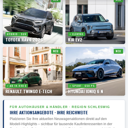
HYBRID · SUV
⚡ ELEKTRO
TOYOTA RAV4 2026
KIA EV2
NEU
NEU
⚡ AB 19.990 €
⚡ SPORT · 650 PS
RENAULT TWINGO E-TECH
HYUNDAI IONIQ 6 N
FÜR AUTOHÄUSER & HÄNDLER · REGION SCHLESWIG
IHRE AKTIONSANGEBOTE · IHRE REICHWEITE
Platzieren Sie Ihre aktuellen Neuwagenaktionen direkt auf den
Modell-Highlights – sichtbar für tausende Kaufinteressenten in der